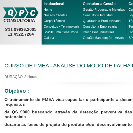
Institucional
Consultoria Gestão
Co
Home
Gestão Produção e Materiais
Cus
Nossos Clientes
Consultoria Industrial
Lo
Corpo Técnico
Qualidade e Produtividade
Té
Conceitos - Terminologia
Consultoria Empresarial
Te
11 99936.2005
Solicite uma Consultoria
Processos Industriais
Ge
11 4522.7284
Galeria
Gestão Manutenção - Ativos
BP
CURSO DE FMEA - ANÁLISE DO MODO DE FALHA 
DURAÇÃO: 8 Horas
Objetivo :
O treinamento de FMEA visa capacitar o participante a dese
requisitos
da QS 9000 buscando através da detecção preventiva das
potenciais
durante as fases de projeto do produto e/ou desenvolvimento