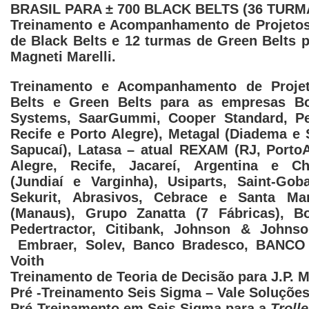
BRASIL PARA ± 700 BLACK BELTS (36 TURM
Treinamento e Acompanhamento de Projetos
de Black Belts e 12 turmas de Green Belts p
Magneti Marelli.
Treinamento e Acompanhamento de Proje
Belts e Green Belts para as empresas B
Systems, SaarGummi, Cooper Standard, Pet
Recife e Porto Alegre), Metagal (Diadema e 
Sapucaí), Latasa – atual REXAM (RJ, Porto
Alegre, Recife, Jacareí, Argentina e Chi
(Jundiaí e Varginha), Usiparts, Saint-Goba
Sekurit, Abrasivos, Cebrace e Santa Mar
(Manaus), Grupo Zanatta (7 Fábricas), Bo
Pedertractor, Citibank, Johnson & Johnso
Embraer, Solev, Banco Bradesco, BANCO
Voith
Treinamento de Teoria de Decisão para J.P. 
Pré -Treinamento Seis Sigma – Vale Soluções
Pré-Treinamento em Seis Sigma para a
Trolle