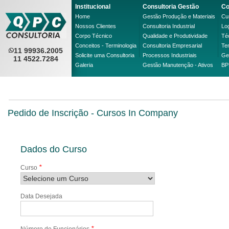
Institucional
Consultoria Gestão
Co
Home
Gestão Produção e Materiais
Cus
Nossos Clientes
Consultoria Industrial
Lo
Corpo Técnico
Qualidade e Produtividade
Té
Conceitos - Terminologia
Consultoria Empresarial
Te
11 99936.2005
Solicite uma Consultoria
Processos Industriais
Ge
11 4522.7284
Galeria
Gestão Manutenção - Ativos
BP
Pedido de Inscrição - Cursos In Company
Dados do Curso
*
Curso
Data Desejada
*