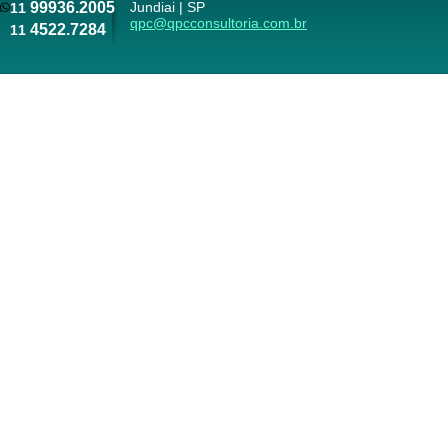
99936.2005
Jundiai | SP
11
qpc@qpcconsultoria.com.br
4522.7284
11