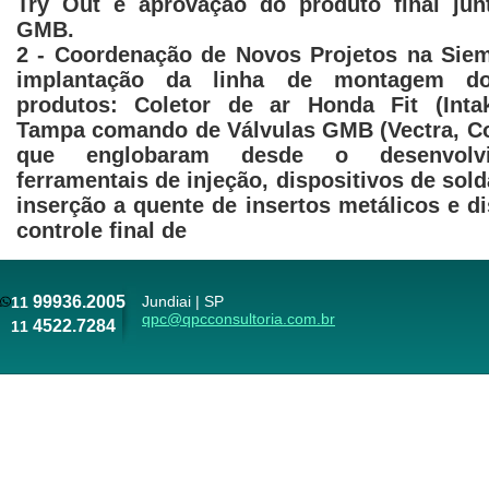
Try Out e aprovação do produto final jun
GMB.
2 - Coordenação de Novos Projetos na Sie
implantação da linha de montagem do
produtos: Coletor de ar Honda Fit (Intak
Tampa comando de Válvulas GMB (Vectra, Co
que englobaram desde o desenvolv
ferramentais de injeção, dispositivos de sold
inserção a quente de insertos metálicos e di
controle final de
99936.2005
Jundiai | SP
11
qpc@qpcconsultoria.com.br
4522.7284
11