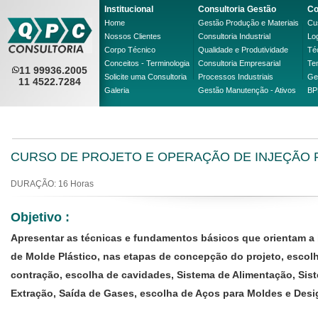
Institucional
Consultoria Gestão
Co
Home
Gestão Produção e Materiais
Cus
Nossos Clientes
Consultoria Industrial
Lo
Corpo Técnico
Qualidade e Produtividade
Té
Conceitos - Terminologia
Consultoria Empresarial
Te
11 99936.2005
Solicite uma Consultoria
Processos Industriais
Ge
11 4522.7284
Galeria
Gestão Manutenção - Ativos
BP
CURSO DE PROJETO E OPERAÇÃO DE INJEÇÃO 
DURAÇÃO: 16 Horas
Objetivo :
Apresentar as técnicas e fundamentos básicos que orientam a
de Molde Plástico, nas etapas de concepção do projeto, escolh
contração, escolha de cavidades, Sistema de Alimentação, Sis
Extração, Saída de Gases, escolha de Aços para Moldes e Desi