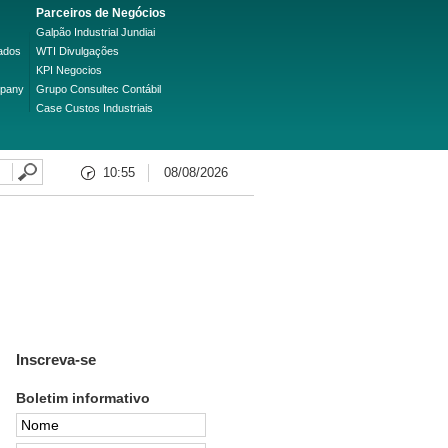
Parceiros de Negócios
Galpão Industrial Jundiai
ados
WTI Divulgações
KPI Negocios
mpany
Grupo Consultec Contábil
Case Custos Industriais
10:55
08/08/2026
Inscreva-se
Boletim informativo