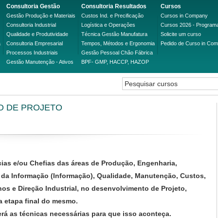
Consultoria Gestão
Consultoria Resultados
Cursos
Gestão Produção e Materiais
Custos Ind. e Precificação
Cursos in Company
Consultoria Industrial
Logística e Operações
Cursos 2026 - Program
Qualidade e Produtividade
Técnica Gestão Manufatura
Solicite um curso
a
Consultoria Empresarial
Tempos, Métodos e Ergonomia
Pedido de Curso in Co
Processos Industriais
Gestão Pessoal Chão Fábrica
Gestão Manutenção - Ativos
BPF- GMP, HACCP, HAZOP
O DE PROJETO
ncias e/ou Chefias das áreas de Produção, Engenharia,
 da Informação (Informação), Qualidade, Manutenção, Custos,
s e Direção Industrial, no desenvolvimento de Projeto,
a etapa final do mesmo.
rá as técnicas necessárias para que isso aconteça.