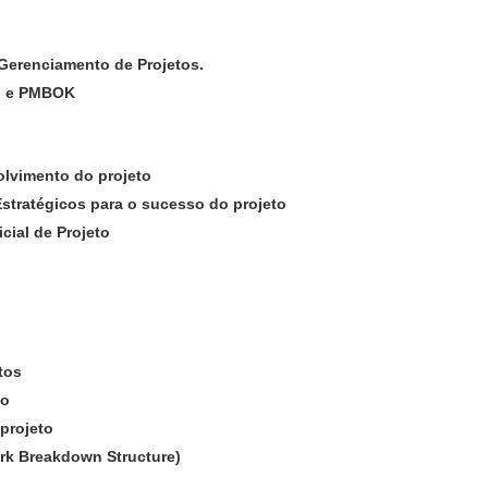
 Gerenciamento de Projetos.
MI e PMBOK
olvimento do projeto
 Estratégicos para o sucesso do projeto
cial de Projeto
tos
co
projeto
ork Breakdown Structure)