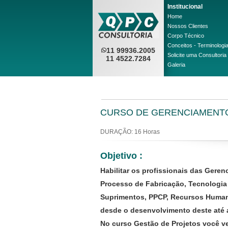
Institucional
Home
Nossos Clientes
Corpo Técnico
Conceitos - Terminologi
11 99936.2005
Solicite uma Consultoria
11 4522.7284
Galeria
CURSO DE GERENCIAMENT
DURAÇÃO: 16 Horas
Objetivo :
Habilitar os profissionais das Gere
Processo de Fabricação, Tecnologia
Suprimentos, PPCP, Recursos Humano
desde o desenvolvimento deste até 
No curso Gestão de Projetos você ve