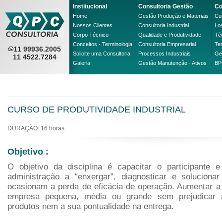
Institucional
Consultoria Gestão
Co
Home
Gestão Produção e Materiais
Cus
Nossos Clientes
Consultoria Industrial
Lo
Corpo Técnico
Qualidade e Produtividade
Té
Conceitos - Terminologia
Consultoria Empresarial
Te
11 99936.2005
Solicite uma Consultoria
Processos Industriais
Ge
11 4522.7284
Galeria
Gestão Manutenção - Ativos
BP
CURSO DE PRODUTIVIDADE INDUSTRIAL
DURAÇÃO: 16 horas
Objetivo :
O objetivo da disciplina é capacitar o participante 
administração a “enxergar”, diagnosticar e solucion
ocasionam a perda de eficácia de operação. Aumentar a 
empresa pequena, média ou grande sem prejudicar 
produtos nem a sua pontualidade na entrega.